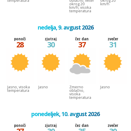
temperatura
oblačno, veter
okrog 20
okrog 20
km/h
km/h, visoka
temperatura
nedelja, 9. avgust 2026
ponoči
zjutraj
čez dan
zvečer
28
30
37
31
Jasno, visoka
Jasno
Zmerno
Jasno
temperatura
oblačno,
visoka
temperatura
ponedeljek, 10. avgust 2026
ponoči
zjutraj
čez dan
zvečer