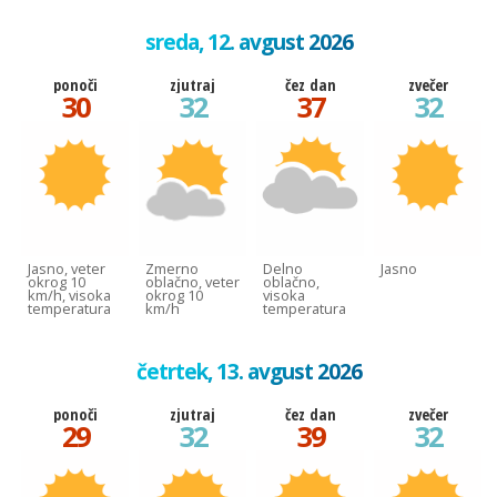
sreda, 12. avgust 2026
ponoči
zjutraj
čez dan
zvečer
30
32
37
32
Jasno, veter
Zmerno
Delno
Jasno
okrog 10
oblačno, veter
oblačno,
km/h, visoka
okrog 10
visoka
temperatura
km/h
temperatura
četrtek, 13. avgust 2026
ponoči
zjutraj
čez dan
zvečer
29
32
39
32