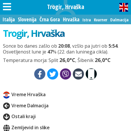
Trogir, Hrvaška
Italija
Slovenija
Črna Gora
Hrvaška
Istra
Kvarner
Dalmacija
Trogir, Hrvaška
Sonce bo danes zašlo ob
20:08
, vzšlo pa jutri ob
5:54
.
Osvetljenost lune je
47
% (22. dan luninega cikla).
26,0°C
26,0°C
Temperatura morja: Split
, Šibenik
Vreme Hrvaška
Vreme Dalmacija
Ostali kraji
Zemljevid in slike