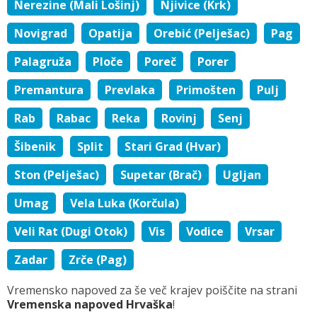
Nerezine (Mali Lošinj)
Njivice (Krk)
Novigrad
Opatija
Orebić (Pelješac)
Pag
Palagruža
Ploče
Poreč
Porer
Premantura
Prevlaka
Primošten
Pulj
Rab
Rabac
Reka
Rovinj
Senj
Šibenik
Split
Stari Grad (Hvar)
Ston (Pelješac)
Supetar (Brač)
Ugljan
Umag
Vela Luka (Korčula)
Veli Rat (Dugi Otok)
Vis
Vodice
Vrsar
Zadar
Zrče (Pag)
Vremensko napoved za še več krajev poiščite na strani
Vremenska napoved Hrvaška
!