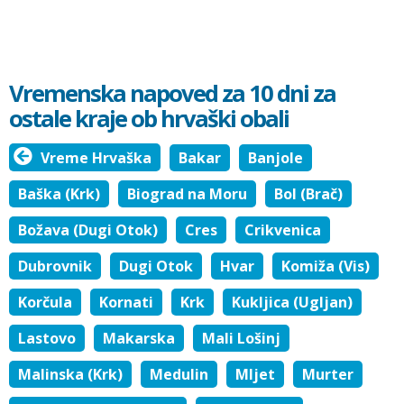
Vremenska napoved za 10 dni za
ostale kraje ob hrvaški obali
Vreme Hrvaška
Bakar
Banjole
Baška (Krk)
Biograd na Moru
Bol (Brač)
Božava (Dugi Otok)
Cres
Crikvenica
Dubrovnik
Dugi Otok
Hvar
Komiža (Vis)
Korčula
Kornati
Krk
Kukljica (Ugljan)
Lastovo
Makarska
Mali Lošinj
Malinska (Krk)
Medulin
Mljet
Murter