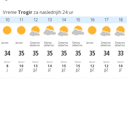
Vreme
Trogir
za naslednjih 24 ur
10
11
12
13
14
15
16
17
18
Jasno
Jasno
Zmerno
Delno
Zmerno
Delno
Jasno
Zmerno
Zmerno
oblačno
oblačno
oblačno
oblačno
oblačno
oblačno
34
35
35
35
35
35
35
34
33
Veter
Veter
Veter
Veter
Veter
Veter
Veter
Veter
Veter
8
10
13
14
15
15
12
12
10
J
JJZ
JJZ
JZ
JJZ
JJZ
JJZ
JJZ
JZ