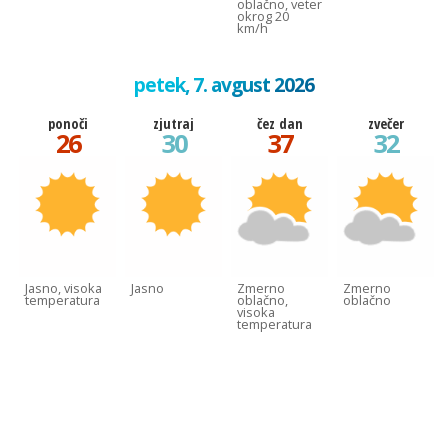
oblačno, veter
okrog 20
km/h
petek, 7. avgust 2026
ponoči
zjutraj
čez dan
zvečer
26
30
37
32
Jasno, visoka
Jasno
Zmerno
Zmerno
temperatura
oblačno,
oblačno
visoka
temperatura