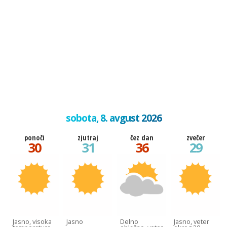
sobota, 8. avgust 2026
ponoči
zjutraj
čez dan
zvečer
30
31
36
29
Jasno, visoka
Jasno
Delno
Jasno, veter