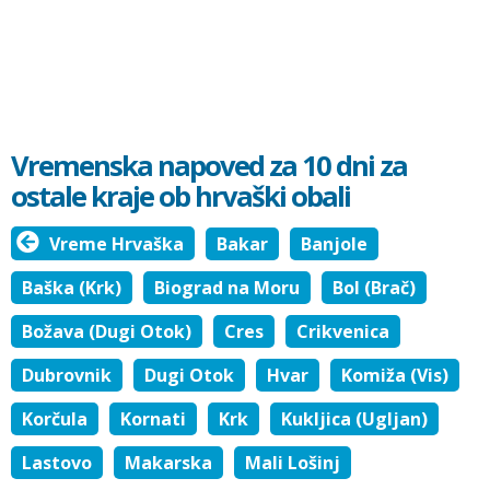
Vremenska napoved za 10 dni za
ostale kraje ob hrvaški obali
Vreme Hrvaška
Bakar
Banjole
Baška (Krk)
Biograd na Moru
Bol (Brač)
Božava (Dugi Otok)
Cres
Crikvenica
Dubrovnik
Dugi Otok
Hvar
Komiža (Vis)
Korčula
Kornati
Krk
Kukljica (Ugljan)
Lastovo
Makarska
Mali Lošinj