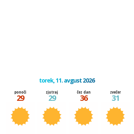
torek, 11. avgust 2026
ponoči
zjutraj
čez dan
zvečer
29
29
36
31