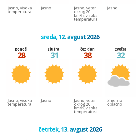
Jasno, visoka
Jasno
Jasno, veter
Jasno
temperatura
okrog 20
km/h, visoka
temperatura
sreda, 12. avgust 2026
ponoči
zjutraj
čez dan
zvečer
28
31
38
32
Jasno, visoka
Jasno
Jasno, veter
Zmerno
temperatura
okrog 20
oblačno
km/h, visoka
temperatura
četrtek, 13. avgust 2026