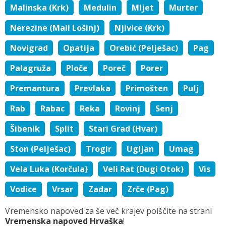
Malinska (Krk)
Medulin
Mljet
Murter
Nerezine (Mali Lošinj)
Njivice (Krk)
Novigrad
Opatija
Orebić (Pelješac)
Pag
Palagruža
Ploče
Poreč
Porer
Premantura
Prevlaka
Primošten
Pulj
Rab
Rabac
Reka
Rovinj
Senj
Šibenik
Split
Stari Grad (Hvar)
Ston (Pelješac)
Trogir
Ugljan
Umag
Vela Luka (Korčula)
Veli Rat (Dugi Otok)
Vis
Vodice
Vrsar
Zadar
Zrče (Pag)
Vremensko napoved za še več krajev poiščite na strani
Vremenska napoved Hrvaška
!