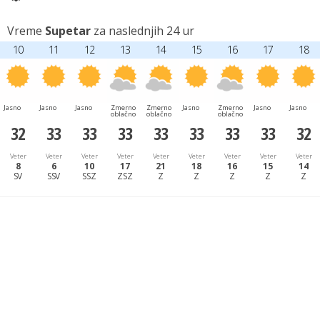
Vreme
Supetar
za naslednjih 24 ur
10
11
12
13
14
15
16
17
18
Jasno
Jasno
Jasno
Zmerno
Zmerno
Jasno
Zmerno
Jasno
Jasno
oblačno
oblačno
oblačno
32
33
33
33
33
33
33
33
32
Veter
Veter
Veter
Veter
Veter
Veter
Veter
Veter
Veter
8
6
10
17
21
18
16
15
14
SV
SSV
SSZ
ZSZ
Z
Z
Z
Z
Z