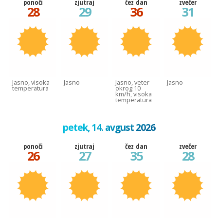
ponoči
zjutraj
čez dan
zvečer
28
29
36
31
Jasno, visoka
Jasno
Jasno, veter
Jasno
temperatura
okrog 10
km/h, visoka
temperatura
petek, 14. avgust 2026
ponoči
zjutraj
čez dan
zvečer
26
27
35
28