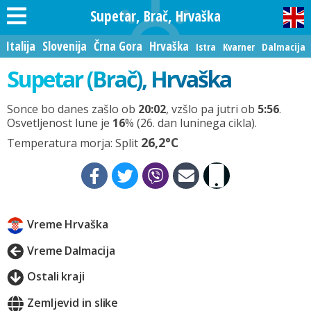
Supetar, Brač, Hrvaška
Italija
Slovenija
Črna Gora
Hrvaška
Istra
Kvarner
Dalmacija
Supetar (Brač), Hrvaška
Sonce bo danes zašlo ob
20:02
, vzšlo pa jutri ob
5:56
.
Osvetljenost lune je
16
% (26. dan luninega cikla).
26,2°C
Temperatura morja: Split
Vreme Hrvaška
Vreme Dalmacija
Ostali kraji
Zemljevid in slike