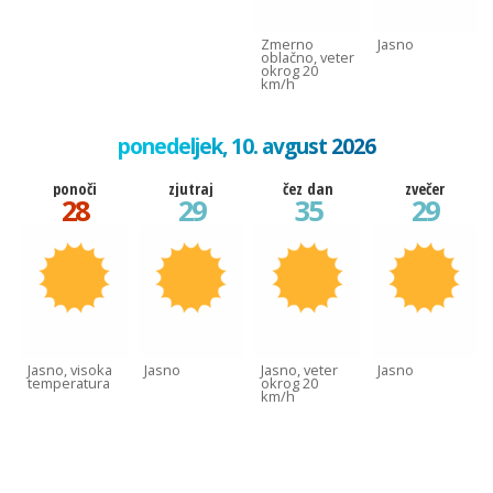
Zmerno
Jasno
oblačno, veter
okrog 20
km/h
ponedeljek, 10. avgust 2026
ponoči
zjutraj
čez dan
zvečer
28
29
35
29
Jasno, visoka
Jasno
Jasno, veter
Jasno
temperatura
okrog 20
km/h