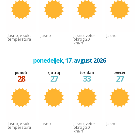
Jasno, visoka
Jasno
Jasno, veter
Jasno
temperatura
okrog 20
km/h
ponedeljek, 17. avgust 2026
ponoči
zjutraj
čez dan
zvečer
28
27
33
27
Jasno, visoka
Jasno
Jasno, veter
Jasno
temperatura
okrog 20
km/h