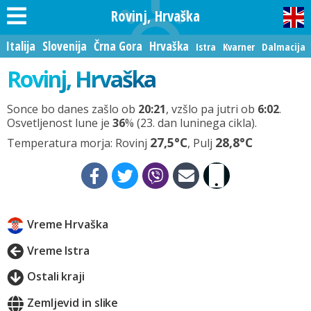
Rovinj, Hrvaška
Italija
Slovenija
Črna Gora
Hrvaška
Istra
Kvarner
Dalmacija
Rovinj, Hrvaška
Sonce bo danes zašlo ob
20:21
, vzšlo pa jutri ob
6:02
.
Osvetljenost lune je
36
% (23. dan luninega cikla).
27,5°C
28,8°C
Temperatura morja: Rovinj
, Pulj
Vreme Hrvaška
Vreme Istra
Ostali kraji
Zemljevid in slike