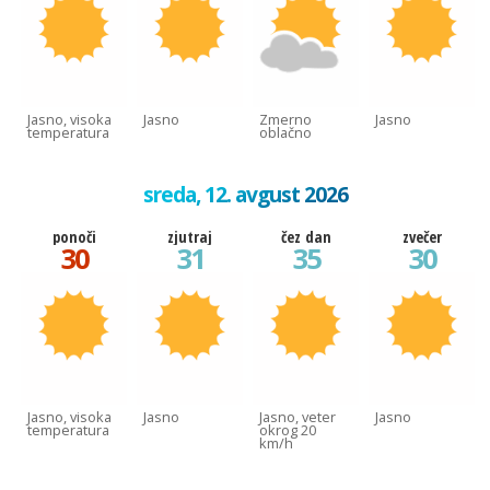
Jasno, visoka
Jasno
Zmerno
Jasno
temperatura
oblačno
sreda, 12. avgust 2026
ponoči
zjutraj
čez dan
zvečer
30
31
35
30
Jasno, visoka
Jasno
Jasno, veter
Jasno
temperatura
okrog 20
km/h