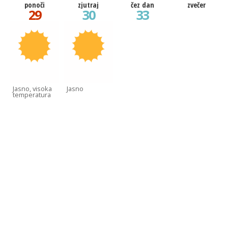
ponoči
zjutraj
čez dan
zvečer
29
30
33
Jasno, visoka
Jasno
temperatura