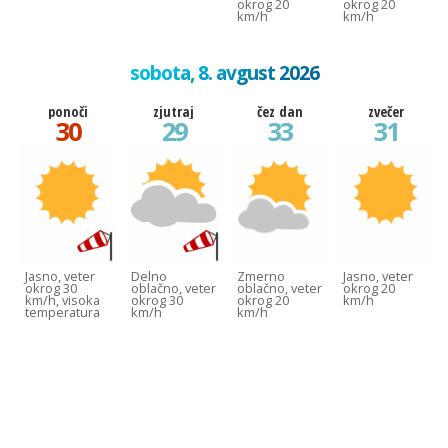
okrog 20
okrog 20
km/h
km/h
sobota, 8. avgust 2026
ponoči
zjutraj
čez dan
zvečer
30
29
33
31
Jasno, veter
Delno
Zmerno
Jasno, veter
okrog 30
oblačno, veter
oblačno, veter
okrog 20
km/h, visoka
okrog 30
okrog 20
km/h
temperatura
km/h
km/h