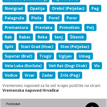
Novigrad
Opatija
Orebić (Pelješac)
Pag
Palagruža
Ploče
Poreč
Porer
Premantura
Prevlaka
Primošten
Pulj
Rab
Rabac
Reka
Senj
Šibenik
Split
Stari Grad (Hvar)
Ston (Pelješac)
Supetar (Brač)
Trogir
Ugljan
Umag
Vela Luka (Korčula)
Veli Rat (Dugi Otok)
Vis
Vodice
Vrsar
Zadar
Zrče (Pag)
Vremensko napoved za še več krajev poiščite na strani
Vremenska napoved Hrvaška
!
Povezave