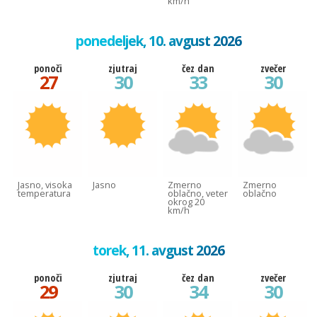
km/h
ponedeljek, 10. avgust 2026
ponoči
zjutraj
čez dan
zvečer
27
30
33
30
Jasno, visoka
Jasno
Zmerno
Zmerno
temperatura
oblačno, veter
oblačno
okrog 20
km/h
torek, 11. avgust 2026
ponoči
zjutraj
čez dan
zvečer
29
30
34
30