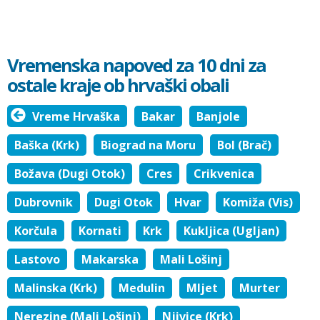
Vremenska napoved za 10 dni za
ostale kraje ob hrvaški obali
Vreme Hrvaška
Bakar
Banjole
Baška (Krk)
Biograd na Moru
Bol (Brač)
Božava (Dugi Otok)
Cres
Crikvenica
Dubrovnik
Dugi Otok
Hvar
Komiža (Vis)
Korčula
Kornati
Krk
Kukljica (Ugljan)
Lastovo
Makarska
Mali Lošinj
Malinska (Krk)
Medulin
Mljet
Murter
Nerezine (Mali Lošinj)
Njivice (Krk)