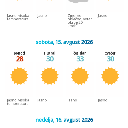
Jasno, visoka
Jasno
Zmerno
Jasno
temperatura
oblačno, veter
okrog 20
km/h
sobota, 15. avgust 2026
ponoči
zjutraj
čez dan
zvečer
28
30
33
30
Jasno, visoka
Jasno
Jasno
Jasno
temperatura
nedelja, 16. avgust 2026