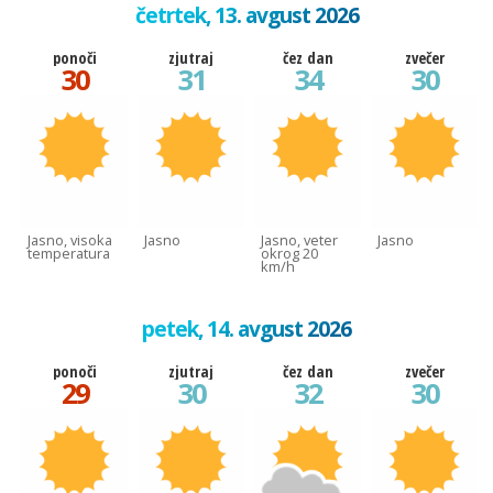
četrtek, 13. avgust 2026
ponoči
zjutraj
čez dan
zvečer
30
31
34
30
Jasno, visoka
Jasno
Jasno, veter
Jasno
temperatura
okrog 20
km/h
petek, 14. avgust 2026
ponoči
zjutraj
čez dan
zvečer
29
30
32
30