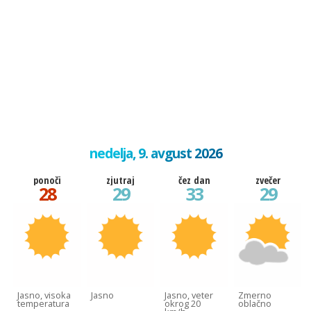
nedelja, 9. avgust 2026
ponoči
zjutraj
čez dan
zvečer
28
29
33
29
Jasno, visoka
Jasno
Jasno, veter
Zmerno
temperatura
okrog 20
oblačno