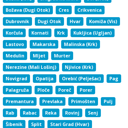
Božava (Dugi Otok)
Cres
Crikvenica
Dubrovnik
Dugi Otok
Hvar
Komiža (Vis)
Korčula
Kornati
Krk
Kukljica (Ugljan)
Lastovo
Makarska
Malinska (Krk)
Medulin
Mljet
Murter
Nerezine (Mali Lošinj)
Njivice (Krk)
Novigrad
Opatija
Orebić (Pelješac)
Pag
Palagruža
Ploče
Poreč
Porer
Premantura
Prevlaka
Primošten
Pulj
Rab
Rabac
Reka
Rovinj
Senj
Šibenik
Split
Stari Grad (Hvar)