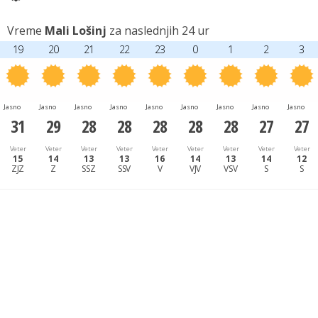
Vreme
Mali Lošinj
za naslednjih 24 ur
19
20
21
22
23
0
1
2
3
Jasno
Jasno
Jasno
Jasno
Jasno
Jasno
Jasno
Jasno
Jasno
31
29
28
28
28
28
28
27
27
Veter
Veter
Veter
Veter
Veter
Veter
Veter
Veter
Veter
15
14
13
13
16
14
13
14
12
ZJZ
Z
SSZ
SSV
V
VJV
VSV
S
S