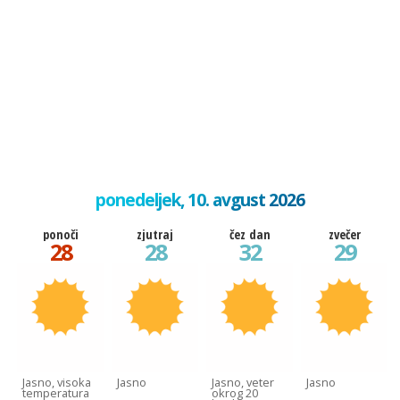
ponedeljek, 10. avgust 2026
ponoči
zjutraj
čez dan
zvečer
28
28
32
29
Jasno, visoka
Jasno
Jasno, veter
Jasno
temperatura
okrog 20