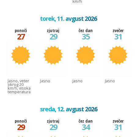
km/h
torek, 11. avgust 2026
ponoči
zjutraj
čez dan
zvečer
27
29
35
31
Jasno, veter
Jasno
Jasno
Jasno
okrog 20
km/h, visoka
temperatura
sreda, 12. avgust 2026
ponoči
zjutraj
čez dan
zvečer
29
29
34
31