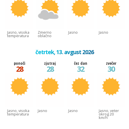
Jasno, visoka
Zmerno
Jasno
Jasno
temperatura
oblačno
četrtek, 13. avgust 2026
ponoči
zjutraj
čez dan
zvečer
28
28
32
30
Jasno, visoka
Jasno
Jasno
Jasno, veter
temperatura
okrog 20
km/h