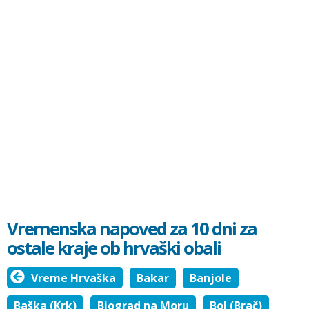
Vremenska napoved za 10 dni za
ostale kraje ob hrvaški obali
Vreme Hrvaška
Bakar
Banjole
Baška (Krk)
Biograd na Moru
Bol (Brač)