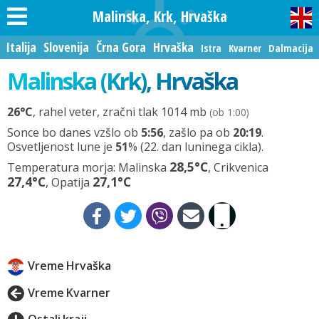
Malinska, Krk, Hrvaška
Italija
Slovenija
Črna Gora
Hrvaška
Istra
Kvarner
Dalmacija
Malinska (Krk), Hrvaška
26
°C
, rahel veter, zračni tlak 1014 mb
(ob 1:00)
Sonce bo danes vzšlo ob
5:56
, zašlo pa ob
20:19
.
Osvetljenost lune je
51
% (22. dan luninega cikla).
28,5°C
Temperatura morja: Malinska
, Crikvenica
27,4°C
27,1°C
, Opatija
Vreme Hrvaška
Vreme Kvarner