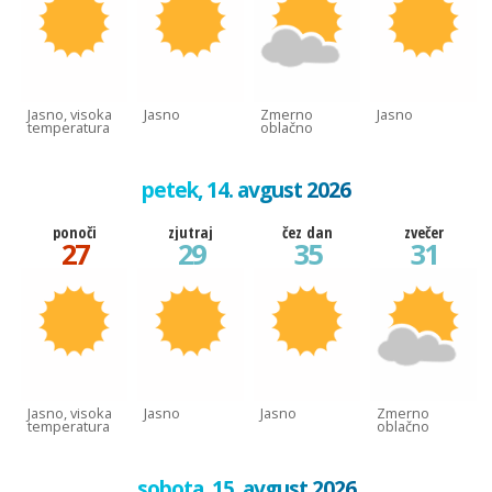
Jasno, visoka
Jasno
Zmerno
Jasno
temperatura
oblačno
petek, 14. avgust 2026
ponoči
zjutraj
čez dan
zvečer
27
29
35
31
Jasno, visoka
Jasno
Jasno
Zmerno
temperatura
oblačno
sobota, 15. avgust 2026