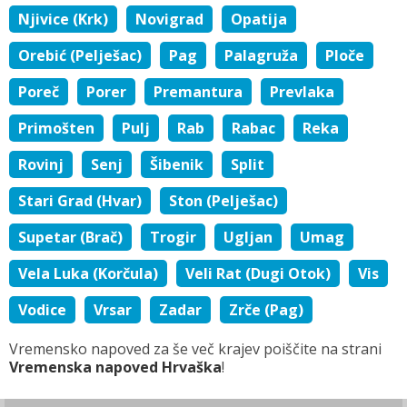
Njivice (Krk)
Novigrad
Opatija
Orebić (Pelješac)
Pag
Palagruža
Ploče
Poreč
Porer
Premantura
Prevlaka
Primošten
Pulj
Rab
Rabac
Reka
Rovinj
Senj
Šibenik
Split
Stari Grad (Hvar)
Ston (Pelješac)
Supetar (Brač)
Trogir
Ugljan
Umag
Vela Luka (Korčula)
Veli Rat (Dugi Otok)
Vis
Vodice
Vrsar
Zadar
Zrče (Pag)
Vremensko napoved za še več krajev poiščite na strani
Vremenska napoved Hrvaška
!