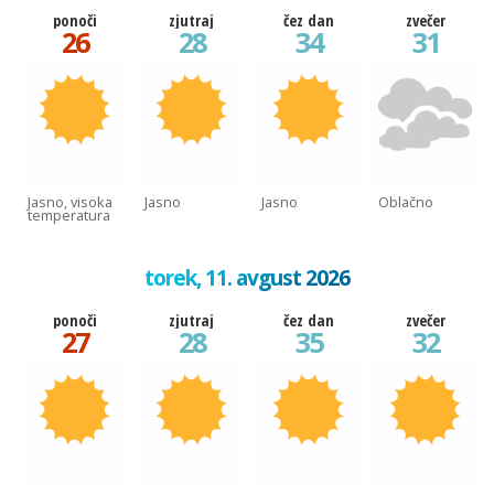
ponoči
zjutraj
čez dan
zvečer
26
28
34
31
Jasno, visoka
Jasno
Jasno
Oblačno
temperatura
torek, 11. avgust 2026
ponoči
zjutraj
čez dan
zvečer
27
28
35
32