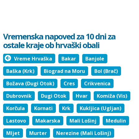
Vremenska napoved za 10 dni za
ostale kraje ob hrvaški obali
Vreme Hrvaška
Bakar
Banjole
Baška (Krk)
Biograd na Moru
Bol (Brač)
Božava (Dugi Otok)
Cres
Crikvenica
Dubrovnik
Dugi Otok
Hvar
Komiža (Vis)
Korčula
Kornati
Krk
Kukljica (Ugljan)
Lastovo
Makarska
Mali Lošinj
Medulin
Mljet
Murter
Nerezine (Mali Lošinj)