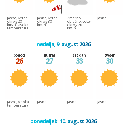
Jasno, veter
Jasno, veter
Zmerno
Jasno
okrog 20
okrog 30
oblačno, veter
km/h, visoka
km/h
okrog 20
temperatura
km/h
nedelja, 9. avgust 2026
ponoči
zjutraj
čez dan
zvečer
26
27
33
30
Jasno, visoka
Jasno
Jasno
Jasno
temperatura
ponedeljek, 10. avgust 2026