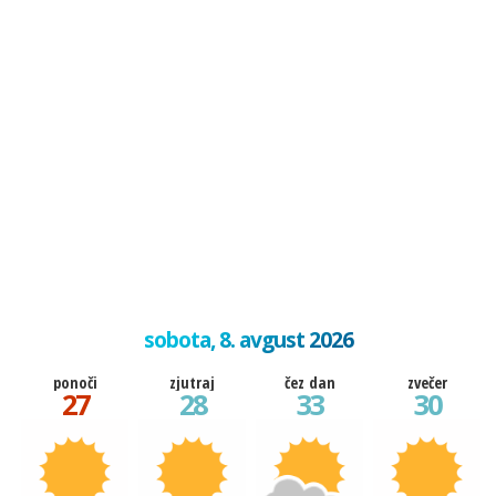
sobota, 8. avgust 2026
ponoči
zjutraj
čez dan
zvečer
27
28
33
30