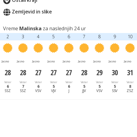
Ostali kraji
Zemljevid in slike
Vreme
Malinska
za naslednjih 24 ur
2
3
4
5
6
7
8
9
10
Jasno
Jasno
Jasno
Jasno
Jasno
Jasno
Jasno
Jasno
Jasno
28
28
27
27
27
28
29
30
31
Veter
Veter
Veter
Veter
Veter
Veter
Veter
Veter
Veter
6
7
6
5
6
5
5
5
8
SSZ
SSZ
VSV
VJV
J
JJV
VSV
SSV
ZSZ