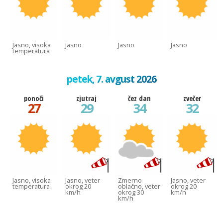
Jasno, visoka
Jasno
Jasno
Jasno
temperatura
petek, 7. avgust 2026
ponoči
zjutraj
čez dan
zvečer
27
29
34
32
Jasno, visoka
Jasno, veter
Zmerno
Jasno, veter
temperatura
okrog 20
oblačno, veter
okrog 20
km/h
okrog 30
km/h
km/h