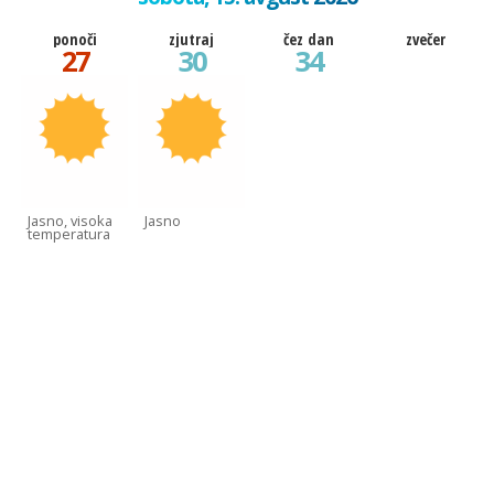
ponoči
zjutraj
čez dan
zvečer
27
30
34
Jasno, visoka
Jasno
temperatura