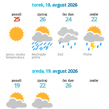
torek, 18. avgust 2026
ponoči
zjutraj
čez dan
zvečer
25
26
24
22
Jasno, visoka
Močnejše
Dež
Plohe
temperatura
plohe
sreda, 19. avgust 2026
ponoči
zjutraj
čez dan
zvečer
19
22
26