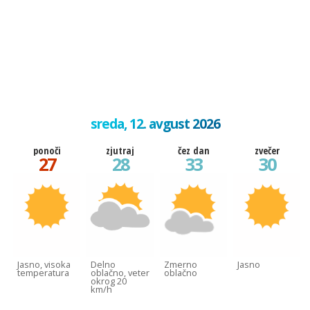
sreda, 12. avgust 2026
ponoči
zjutraj
čez dan
zvečer
27
28
33
30
Jasno, visoka
Delno
Zmerno
Jasno
temperatura
oblačno, veter
oblačno
okrog 20
km/h