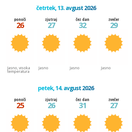
četrtek, 13. avgust 2026
ponoči
zjutraj
čez dan
zvečer
26
27
32
29
Jasno, visoka
Jasno
Jasno
Jasno
temperatura
petek, 14. avgust 2026
ponoči
zjutraj
čez dan
zvečer
25
26
31
27