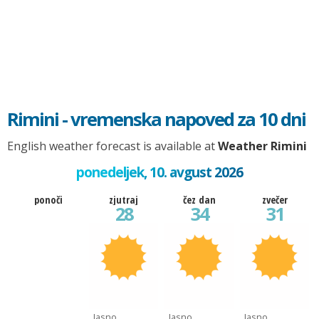
Rimini - vremenska napoved za 10 dni
English weather forecast is available at
Weather Rimini
ponedeljek, 10. avgust 2026
ponoči
zjutraj
čez dan
zvečer
28
34
31
Jasno
Jasno
Jasno