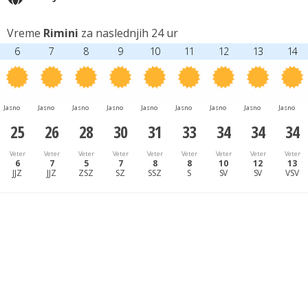
Vreme
Rimini
za naslednjih 24 ur
6
7
8
9
10
11
12
13
14
Jasno
Jasno
Jasno
Jasno
Jasno
Jasno
Jasno
Jasno
Jasno
25
26
28
30
31
33
34
34
34
Veter
Veter
Veter
Veter
Veter
Veter
Veter
Veter
Veter
6
7
5
7
8
8
10
12
13
JJZ
JJZ
ZSZ
SZ
SSZ
S
SV
SV
VSV