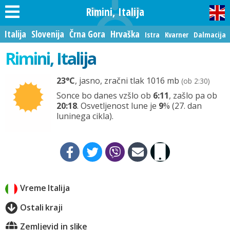
Rimini, Italija
Italija
Slovenija
Črna Gora
Hrvaška
Istra
Kvarner
Dalmacija
Rimini, Italija
23
°C
, jasno, zračni tlak 1016 mb
(ob 2:30)
Sonce bo danes vzšlo ob
6:11
, zašlo pa ob
20:18
. Osvetljenost lune je
9
% (27. dan
luninega cikla).
Vreme Italija
Ostali kraji
Zemljevid in slike