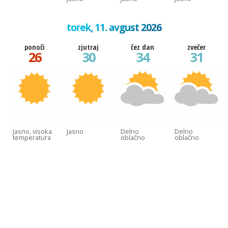
torek, 11. avgust 2026
ponoči
zjutraj
čez dan
zvečer
26
30
34
31
Jasno, visoka
Jasno
Delno
Delno
temperatura
oblačno
oblačno