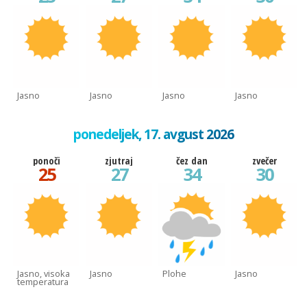
Jasno
Jasno
Jasno
Jasno
ponedeljek, 17. avgust 2026
ponoči
zjutraj
čez dan
zvečer
25
27
34
30
Jasno, visoka
Jasno
Plohe
Jasno
temperatura