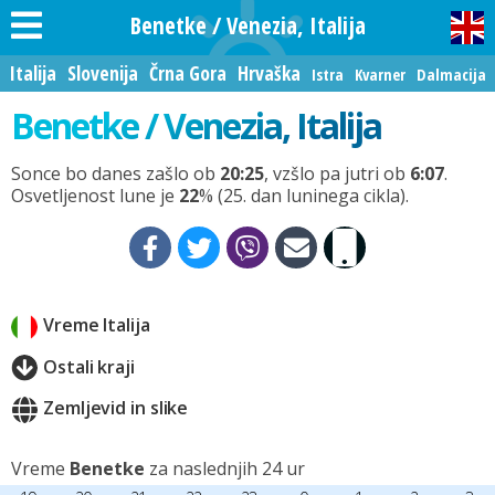
Benetke / Venezia, Italija
Italija
Slovenija
Črna Gora
Hrvaška
Istra
Kvarner
Dalmacija
Benetke / Venezia, Italija
Sonce bo danes zašlo ob
20:25
, vzšlo pa jutri ob
6:07
.
Osvetljenost lune je
22
% (25. dan luninega cikla).
Vreme Italija
Ostali kraji
Zemljevid in slike
Vreme
Benetke
za naslednjih 24 ur