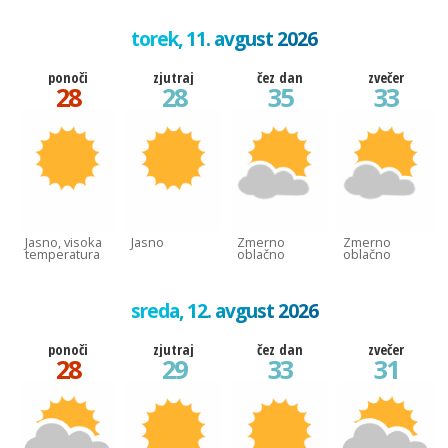
torek, 11. avgust 2026
ponoči
zjutraj
čez dan
zvečer
28
28
35
33
Jasno, visoka
Jasno
Zmerno
Zmerno
temperatura
oblačno
oblačno
sreda, 12. avgust 2026
ponoči
zjutraj
čez dan
zvečer
28
29
33
31