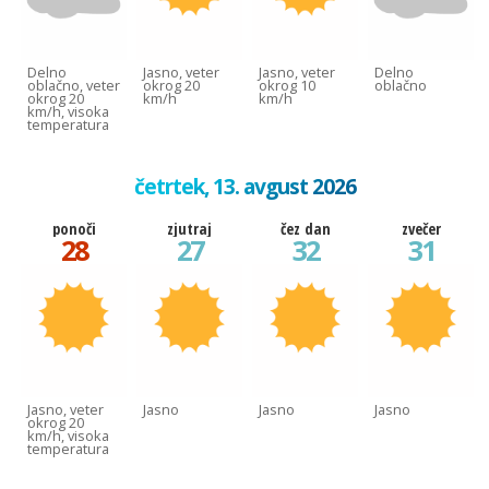
Delno
Jasno, veter
Jasno, veter
Delno
oblačno, veter
okrog 20
okrog 10
oblačno
okrog 20
km/h
km/h
km/h, visoka
temperatura
četrtek, 13. avgust 2026
ponoči
zjutraj
čez dan
zvečer
28
27
32
31
Jasno, veter
Jasno
Jasno
Jasno
okrog 20
km/h, visoka
temperatura