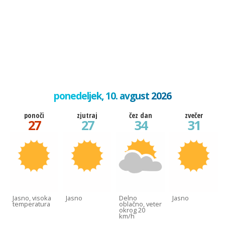
ponedeljek, 10. avgust 2026
ponoči
zjutraj
čez dan
zvečer
27
27
34
31
Jasno, visoka
Jasno
Delno
Jasno
temperatura
oblačno, veter
okrog 20
km/h