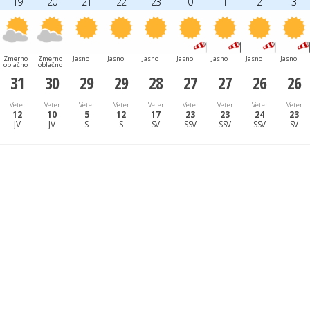
19
20
21
22
23
0
1
2
3
Zmerno
Zmerno
Jasno
Jasno
Jasno
Jasno
Jasno
Jasno
Jasno
oblačno
oblačno
31
30
29
29
28
27
27
26
26
Veter
Veter
Veter
Veter
Veter
Veter
Veter
Veter
Veter
12
10
5
12
17
23
23
24
23
JV
JV
S
S
SV
SSV
SSV
SSV
SV