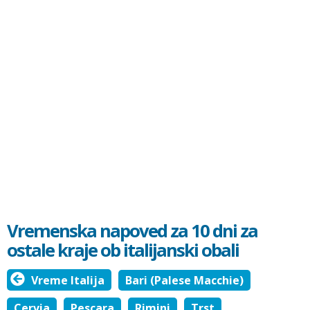
Vremenska napoved za 10 dni za
ostale kraje ob italijanski obali
Vreme Italija
Bari (Palese Macchie)
Cervia
Pescara
Rimini
Trst