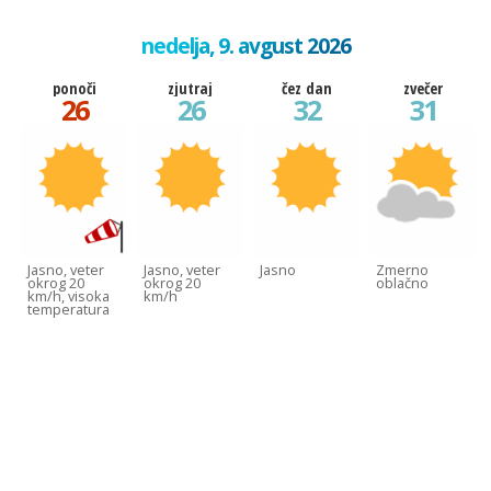
nedelja, 9. avgust 2026
ponoči
zjutraj
čez dan
zvečer
26
26
32
31
Jasno, veter
Jasno, veter
Jasno
Zmerno
okrog 20
okrog 20
oblačno
km/h, visoka
km/h
temperatura