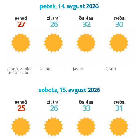
petek, 14. avgust 2026
ponoči
zjutraj
čez dan
zvečer
27
26
32
30
Jasno, visoka
Jasno
Jasno
Jasno
temperatura
sobota, 15. avgust 2026
ponoči
zjutraj
čez dan
zvečer
25
26
33
31