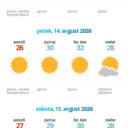
Jasno, visoka
Jasno
Jasno
Jasno
temperatura
petek, 14. avgust 2026
ponoči
zjutraj
čez dan
zvečer
26
30
32
28
Jasno, visoka
Jasno
Jasno
Zmerno
temperatura
oblačno
sobota, 15. avgust 2026
ponoči
zjutraj
čez dan
zvečer
27
29
30
28