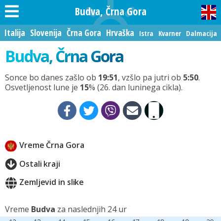
Budva, Črna Gora
Italija
Slovenija
Črna Gora
Hrvaška
Istra
Kvarner
Dalmacija
Budva, Črna Gora
Sonce bo danes zašlo ob
19:51
, vzšlo pa jutri ob
5:50
.
Osvetljenost lune je
15
% (26. dan luninega cikla).
Vreme Črna Gora
Ostali kraji
Zemljevid in slike
Vreme
Budva
za naslednjih 24 ur