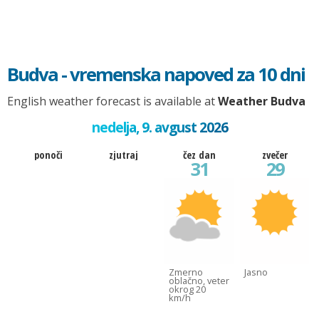
Budva - vremenska napoved za 10 dni
English weather forecast is available at
Weather Budva
nedelja, 9. avgust 2026
ponoči
zjutraj
čez dan
zvečer
31
29
Zmerno
Jasno
oblačno, veter
okrog 20
km/h