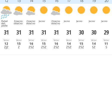
12
13
14
15
16
17
18
19
20
Rahel
Zmerno
Zmerno
Jasno
Zmerno
Jasno
Jasno
Jasno
Jasno
dež,
oblačno
oblačno
oblačno
plohe
31
31
31
31
31
31
30
30
29
Veter
Veter
Veter
Veter
Veter
Veter
Veter
Veter
Veter
12
15
16
15
16
14
15
14
11
ZJZ
Z
ZSZ
ZSZ
ZSZ
ZSZ
ZSZ
SZ
S