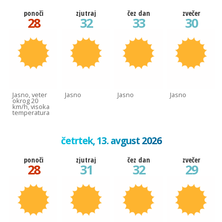
ponoči
zjutraj
čez dan
zvečer
28
32
33
30
Jasno, veter
Jasno
Jasno
Jasno
okrog 20
km/h, visoka
temperatura
četrtek, 13. avgust 2026
ponoči
zjutraj
čez dan
zvečer
28
31
32
29