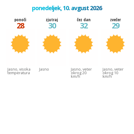
ponedeljek, 10. avgust 2026
ponoči
zjutraj
čez dan
zvečer
28
30
32
29
Jasno, visoka
Jasno
Jasno, veter
Jasno, veter
temperatura
okrog 20
okrog 10
km/h
km/h