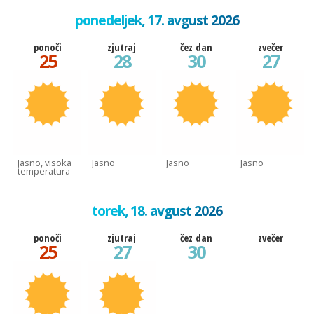
ponedeljek, 17. avgust 2026
ponoči
zjutraj
čez dan
zvečer
25
28
30
27
Jasno, visoka
Jasno
Jasno
Jasno
temperatura
torek, 18. avgust 2026
ponoči
zjutraj
čez dan
zvečer
25
27
30